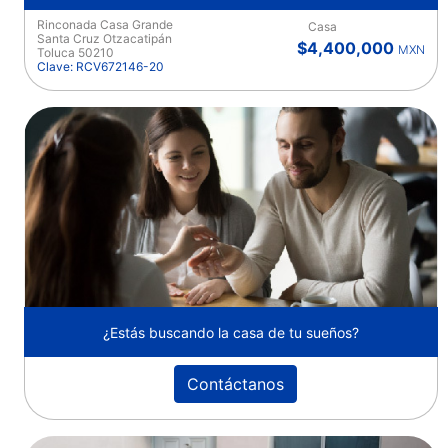
Rinconada Casa Grande
Casa
Santa Cruz Otzacatipán
$4,400,000
MXN
Toluca 50210
Clave: RCV672146-20
¿Estás buscando la casa de tu sueños?
Contáctanos