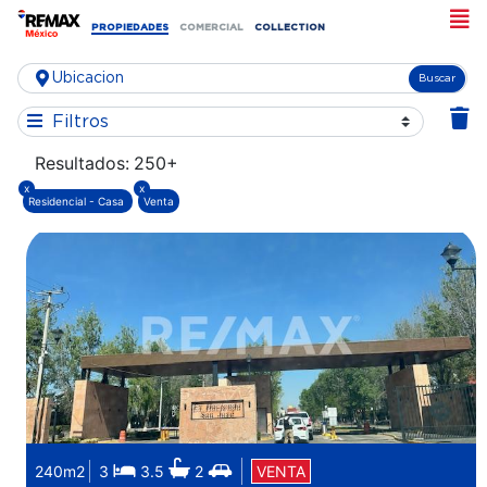
PROPIEDADES
COMERCIAL
COLLECTION
Buscar
Filtros
Resultados:
250+
x
x
Residencial - Casa
Venta
240m2
3
3.5
2
VENTA