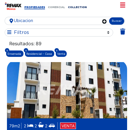
PROPIEDADES
COMERCIAL
COLLECTION
Buscar
Filtros
Resultados:
89
x
x
x
Ensenada
Residencial - Casa
Venta
79m2
2
2
2
VENTA