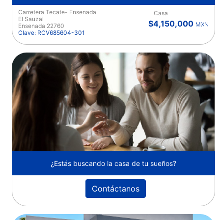
Carretera Tecate- Ensenada
Casa
El Sauzal
$4,150,000
MXN
Ensenada 22760
Clave: RCV685604-301
¿Estás buscando la casa de tu sueños?
Contáctanos