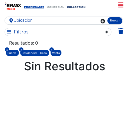
PROPIEDADES
COMERCIAL
COLLECTION
Buscar
Filtros
Resultados:
0
x
x
x
Puebla
Residencial - Casa
Venta
Sin Resultados