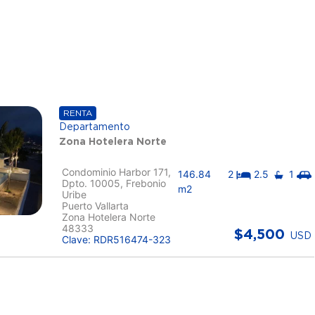
RENTA
Departamento
Zona Hotelera Norte
Condominio Harbor 171,
146.84
2
2.5
1
Dpto. 10005, Frebonio
m2
Uribe
Puerto Vallarta
Zona Hotelera Norte
48333
$4,500
USD
Clave: RDR516474-323