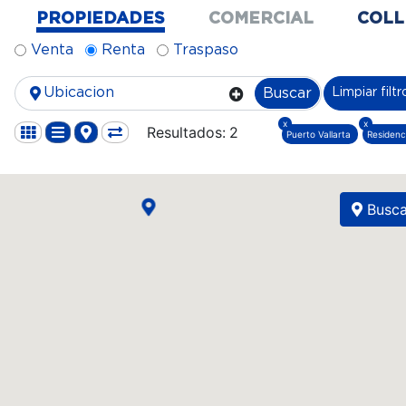
PROPIEDADES
COMERCIAL
COLL
Venta
Renta
Traspaso
Buscar
Limpiar filtr
x
x
Resultados:
2
Puerto Vallarta
Residenc
Buscar