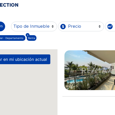
ECTION
Tipo de Inmueble
Precio
os
x
ial - Departamento
Renta
 en mi ubicación actual