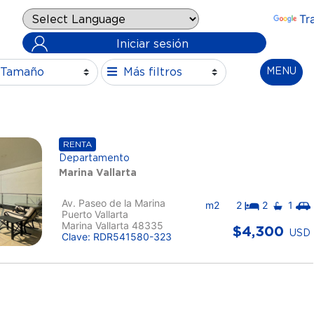
Powered by
Tr
Iniciar sesión
Tamaño
Más filtros
MENU
RENTA
Departamento
Marina Vallarta
Av. Paseo de la Marina
m2
2
2
1
Puerto Vallarta
Marina Vallarta 48335
$4,300
USD
Clave: RDR541580-323