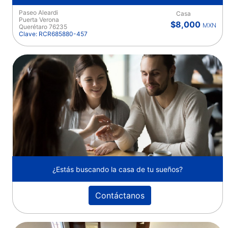
Paseo Aleardi
Casa
Puerta Verona
$8,000
MXN
Querétaro 76235
Clave: RCR685880-457
¿Estás buscando la casa de tu sueños?
Contáctanos