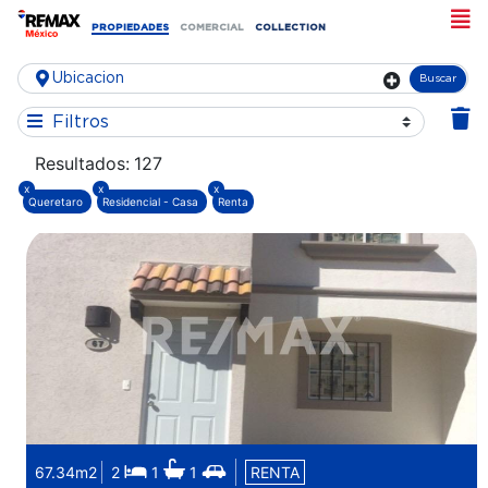
PROPIEDADES
COMERCIAL
COLLECTION
Buscar
Filtros
Resultados:
127
x
x
x
Queretaro
Residencial - Casa
Renta
67.34m2
2
1
1
RENTA