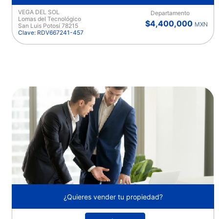
VEGA DEL SOL
Departamento
Lomas del Tecnológico
$4,400,000
MXN
San Luis Potosí 78215
Clave: RDV667241-457
¿Quieres vender tu propiedad?