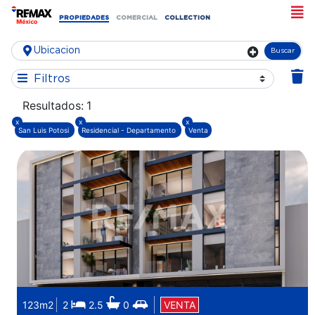
PROPIEDADES
COMERCIAL
COLLECTION
Buscar
Filtros
Resultados:
1
x
x
x
San Luis Potosi
Residencial - Departamento
Venta
123m2
2
2.5
0
VENTA