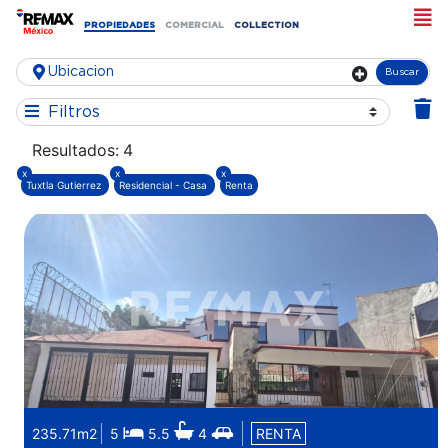
PROPIEDADES
COMERCIAL
COLLECTION
Buscar
Filtros
Resultados:
4
x
x
x
Tuxtla Gutierrez
Residencial - Casa
Renta
235.71m2
5
5.5
4
RENTA