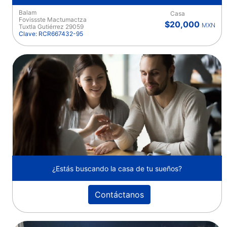
Balam
Casa
Fovissste Mactumactza
$20,000
MXN
Tuxtla Gutiérrez 29059
Clave: RCR667432-95
¿Estás buscando la casa de tu sueños?
Contáctanos