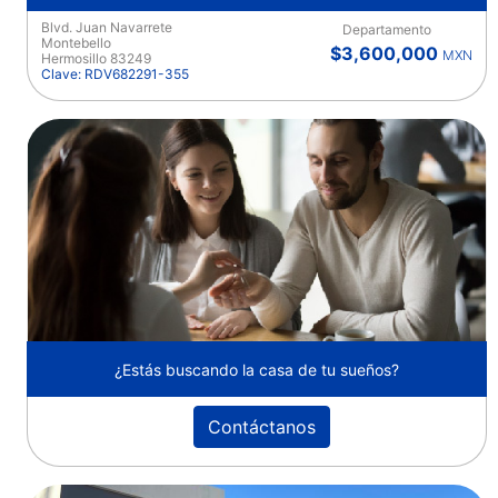
Blvd. Juan Navarrete
Departamento
Montebello
$3,600,000
MXN
Hermosillo 83249
Clave: RDV682291-355
¿Estás buscando la casa de tu sueños?
Contáctanos