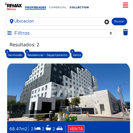
PROPIEDADES
COMERCIAL
COLLECTION
Buscar
Filtros
Resultados:
2
x
x
x
Hermosillo
Residencial - Departamento
Venta
68.47m2
2
2
2
VENTA