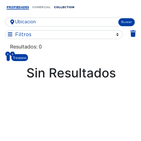
PROPIEDADES
COMERCIAL
COLLECTION
Buscar
Filtros
Resultados:
0
x
x
Traspaso
Sin Resultados