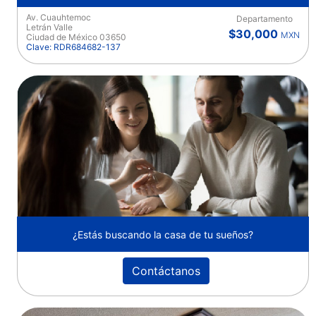
Av. Cuauhtemoc
Departamento
Letrán Valle
$30,000
MXN
Ciudad de México 03650
Clave: RDR684682-137
¿Estás buscando la casa de tu sueños?
Contáctanos