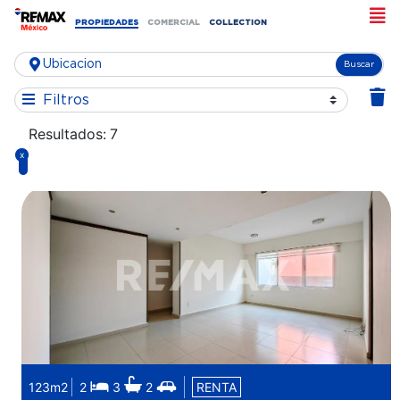
PROPIEDADES
COMERCIAL
COLLECTION
Buscar
Filtros
Resultados:
7
x
123m2
2
3
2
RENTA